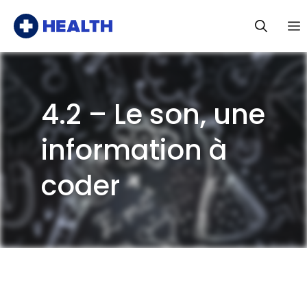
Aller
au
contenu
4.2 – Le son, une
information à
coder