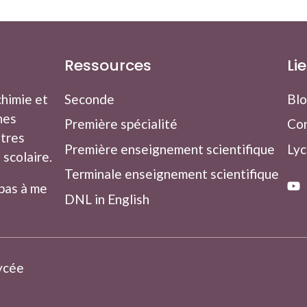
Ressources
Li
chimie et
Seconde
Bl
hes
Première spécialité
Co
utres
Première enseignement scientifique
Lyc
 scolaire.
Terminale enseignement scientifique
pas à me
DNL in English
lycée