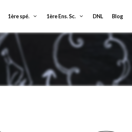
1ère spé.
1ère Ens. Sc.
DNL
Blog