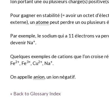
Ion portant une ou plusieurs charge(s) positive(s
Pour gagner en stabilité (= avoir un octet d’élec
externe), un
atome
peut perdre un ou plusieurs é
Par exemple, le sodium qui a 11 électrons va per
+
devenir Na
.
Quelques exemples de cations que l’on croise ré
2+
3+
2+
+
Fe
, Fe
, Cu
, Na
.
On appelle
anion
, un ion négatif.
« Back to Glossary Index